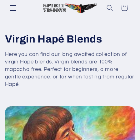
Ir
directamente
Carrito
al contenido
C
Virgin Hapé Blends
o
Here you can find our long awaited collection of
virgin Hapé blends. Virgin blends are 100%
l
mapacho free. Perfect for beginners, a more
e
gentle experience, or for when fasting from regular
Hapé.
c
c
i
ó