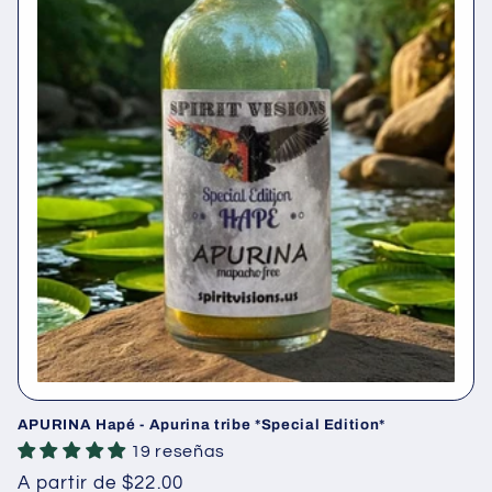
APURINA Hapé - Apurina tribe *Special Edition*
19 reseñas
Precio
A partir de $22.00