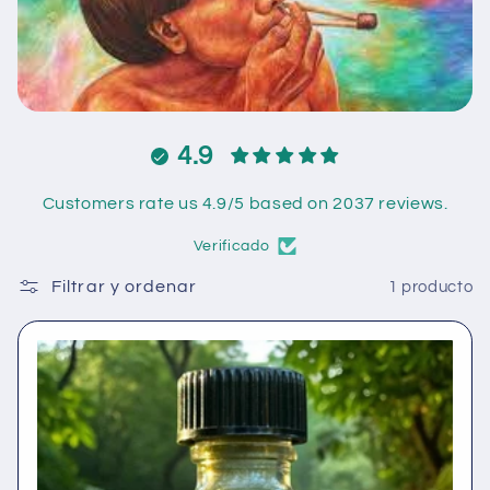
n
:
4.9
Customers rate us 4.9/5 based on 2037 reviews.
Verificado
Filtrar y ordenar
1 producto