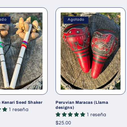
ado
Agotado
 Kenari Seed Shaker
Peruvian Maracas (Llama
designs)
1 reseña
1 reseña
Precio
$25.00