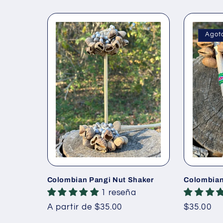
Agot
Colombian Pangi Nut Shaker
Colombian
1 reseña
Precio
A partir de $35.00
Precio
$35.00
habitual
habitual