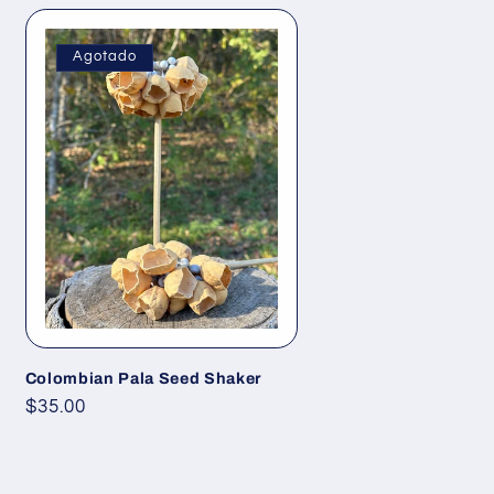
Agotado
Colombian Pala Seed Shaker
Precio
$35.00
habitual