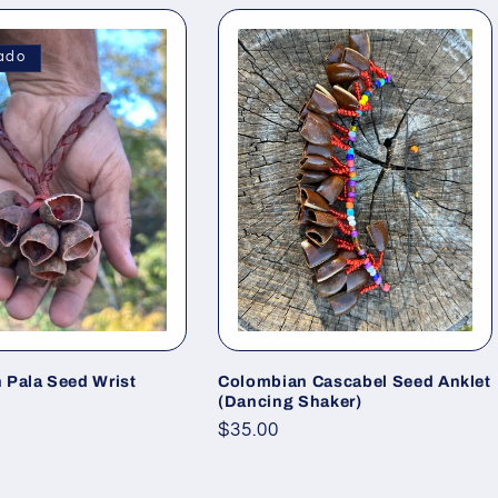
ado
 Pala Seed Wrist
Colombian Cascabel Seed Anklet
(Dancing Shaker)
Precio
$35.00
habitual