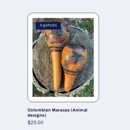
Agotado
Colombian Maracas (Animal
designs)
Precio
$25.00
habitual