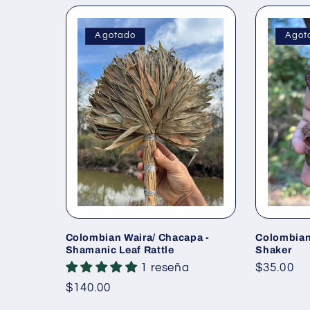
c
Agotado
Agot
i
ó
n
:
Colombian Waira/ Chacapa -
Colombian
Shamanic Leaf Rattle
Shaker
1 reseña
Precio
$35.00
habitual
Precio
$140.00
habitual