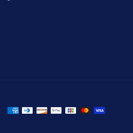
Pinterest
itter)
Formas
de
pago